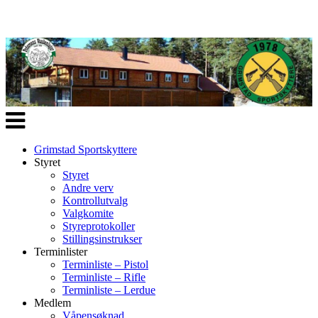
Veksle
navigasjon
Grimstad Sportskyttere
Styret
Styret
Andre verv
Kontrollutvalg
Valgkomite
Styreprotokoller
Stillingsinstrukser
Terminlister
Terminliste – Pistol
Terminliste – Rifle
Terminliste – Lerdue
Medlem
Våpensøknad