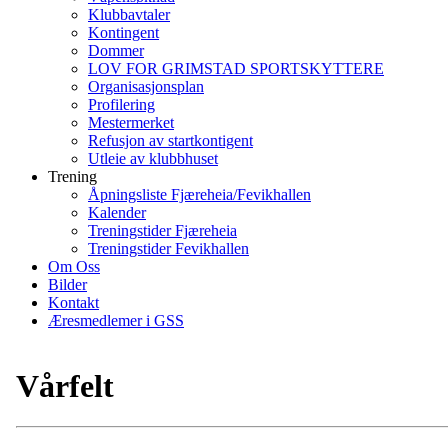
Klubbavtaler
Kontingent
Dommer
LOV FOR GRIMSTAD SPORTSKYTTERE
Organisasjonsplan
Profilering
Mestermerket
Refusjon av startkontigent
Utleie av klubbhuset
Trening
Åpningsliste Fjæreheia/Fevikhallen
Kalender
Treningstider Fjæreheia
Treningstider Fevikhallen
Om Oss
Bilder
Kontakt
Æresmedlemer i GSS
Vårfelt