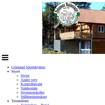
Veksle
navigasjon
Grimstad Sportskyttere
Styret
Styret
Andre verv
Kontrollutvalg
Valgkomite
Styreprotokoller
Stillingsinstrukser
Terminlister