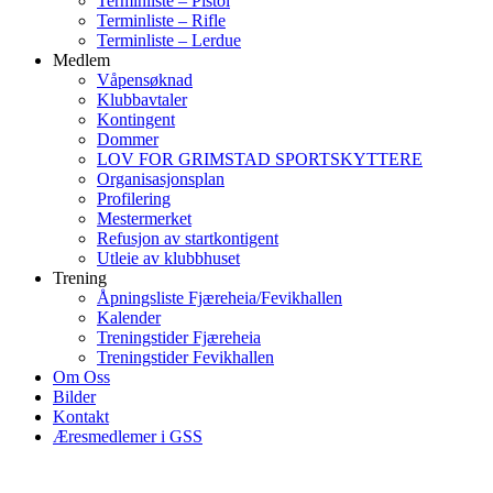
Terminliste – Pistol
Terminliste – Rifle
Terminliste – Lerdue
Medlem
Våpensøknad
Klubbavtaler
Kontingent
Dommer
LOV FOR GRIMSTAD SPORTSKYTTERE
Organisasjonsplan
Profilering
Mestermerket
Refusjon av startkontigent
Utleie av klubbhuset
Trening
Åpningsliste Fjæreheia/Fevikhallen
Kalender
Treningstider Fjæreheia
Treningstider Fevikhallen
Om Oss
Bilder
Kontakt
Æresmedlemer i GSS