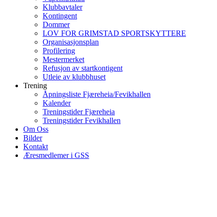
Klubbavtaler
Kontingent
Dommer
LOV FOR GRIMSTAD SPORTSKYTTERE
Organisasjonsplan
Profilering
Mestermerket
Refusjon av startkontigent
Utleie av klubbhuset
Trening
Åpningsliste Fjæreheia/Fevikhallen
Kalender
Treningstider Fjæreheia
Treningstider Fevikhallen
Om Oss
Bilder
Kontakt
Æresmedlemer i GSS