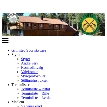
Veksle
navigasjon
Grimstad Sportskyttere
Styret
Styret
Andre verv
Kontrollutvalg
Valgkomite
Styreprotokoller
Stillingsinstrukser
Terminlister
Terminliste – Pistol
Terminliste – Rifle
Terminliste – Lerdue
Medlem
Våpensøknad