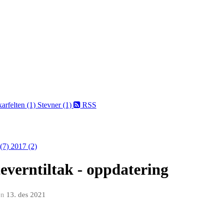
arfelten (1)
Stevner (1)
RSS
 (7)
2017 (2)
everntiltak - oppdatering
en
13. des 2021