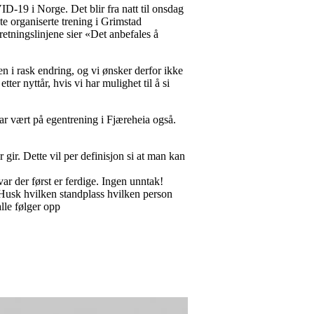
-19 i Norge. Det blir fra natt til onsdag
ste organiserte trening i Grimstad
retningslinjene sier «Det anbefales å
en i rask endring, og vi ønsker derfor ikke
er nyttår, hvis vi har mulighet til å si
ar vært på egentrening i Fjæreheia også.
ir. Dette vil per definisjon si at man kan
ar der først er ferdige. Ingen unntak!
 Husk hvilken standplass hvilken person
alle følger opp