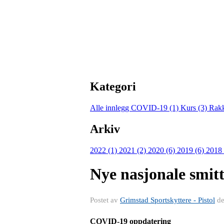
Kategori
Alle innlegg
COVID-19 (1)
Kurs (3)
Rakk
Arkiv
2022 (1)
2021 (2)
2020 (6)
2019 (6)
2018
Nye nasjonale smitt
Postet av
Grimstad Sportskyttere - Pistol
d
COVID-19 oppdatering