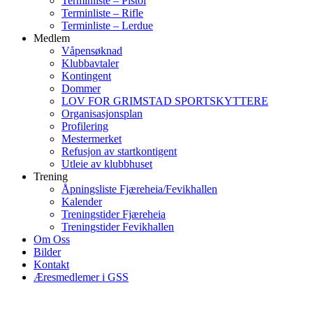
Terminliste – Pistol
Terminliste – Rifle
Terminliste – Lerdue
Medlem
Våpensøknad
Klubbavtaler
Kontingent
Dommer
LOV FOR GRIMSTAD SPORTSKYTTERE
Organisasjonsplan
Profilering
Mestermerket
Refusjon av startkontigent
Utleie av klubbhuset
Trening
Åpningsliste Fjæreheia/Fevikhallen
Kalender
Treningstider Fjæreheia
Treningstider Fevikhallen
Om Oss
Bilder
Kontakt
Æresmedlemer i GSS