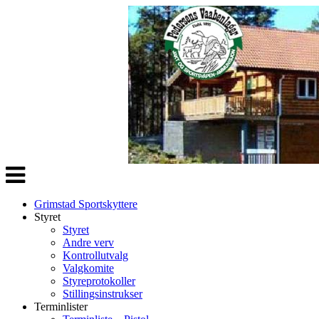
Veksle
navigasjon
Grimstad Sportskyttere
Styret
Styret
Andre verv
Kontrollutvalg
Valgkomite
Styreprotokoller
Stillingsinstrukser
Terminlister