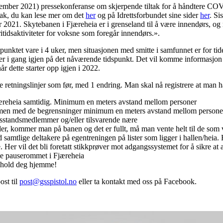
mber 2021) pressekonferanse om skjerpende tiltak for å håndtere COVID
tak, du kan lese mer om det
her
og på Idrettsforbundet sine sider
her
. Si
r 2021. Skytebanen i Fjæreheia er i grenseland til å være innendørs, og 
fritidsaktiviteter for voksne som foregår innendørs.».
spunktet vare i 4 uker, men situasjonen med smitte i samfunnet er for tid
mer i gang igjen på det nåværende tidspunkt. Det vil komme informasjon ett
r dette starter opp igjen i 2022.
e retningslinjer som før, med 1 endring. Man skal nå registrere at man h
æreheia samtidig. Minimum en meters avstand mellom personer
t, men med de begrensninger minimum en meters avstand mellom personer g
tandsmedlemmer og/eller tilsvarende nære
der, kommer man på banen og det er fullt, må man vente helt til de som v
samtlige deltakere på egentreningen på lister som ligger i hallen/heia.
. Her vil det bli foretatt stikkprøver mot adgangssystemet for å sikre at 
ruke pauserommet i Fjæreheia
, hold deg hjemme!
ost til
post@gsspistol.no
eller ta kontakt med oss på Facebook.