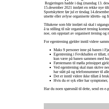
Regjeringen hadde i dag (mandag 13. dese
15.desember 2021 innført en rekke nye til
Sportskyttere før jul er tirsdag 14.desembe
utsette eller avlyse organiserte idretts- og 
Tiltakene som blir innført nå skal i utgang
å ta stilling til når organisert trening kom
noe, om oppstart av organisert trening og nå
For egentrening gjelder inntil videre samm
Maks 9 personer inne på banen i Fj
Egentrening i Fevikhallen er tillat
kun være på banen sammen med huss
Førstemann til mølla prinsippet gjel
Ved egentrening skal man skrive ned 
har stått på og telefonnummer til alle
Det er inntil videre ikke tillatt å b
Hvis du er syk eller har symptomer
Har du noen spørsmål til dette, send en e-p