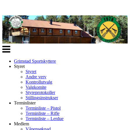
Veksle
navigasjon
Grimstad Sportskyttere
Styret
Styret
Andre verv
Kontrollutvalg
Valgkomite
Styreprotokoller
Stillingsinstrukser
Terminlister
Terminliste – Pistol
Terminliste – Rifle
Terminliste – Lerdue
Medlem
Våpensøknad