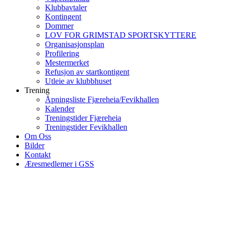
Klubbavtaler
Kontingent
Dommer
LOV FOR GRIMSTAD SPORTSKYTTERE
Organisasjonsplan
Profilering
Mestermerket
Refusjon av startkontigent
Utleie av klubbhuset
Trening
Åpningsliste Fjæreheia/Fevikhallen
Kalender
Treningstider Fjæreheia
Treningstider Fevikhallen
Om Oss
Bilder
Kontakt
Æresmedlemer i GSS