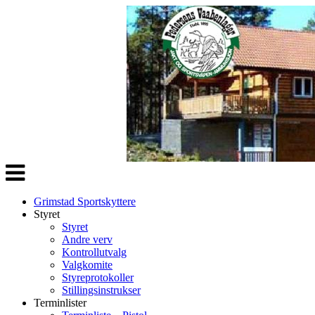
Veksle
navigasjon
Grimstad Sportskyttere
Styret
Styret
Andre verv
Kontrollutvalg
Valgkomite
Styreprotokoller
Stillingsinstrukser
Terminlister