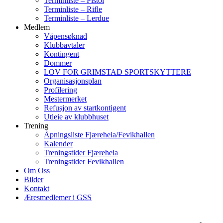
Terminliste – Pistol
Terminliste – Rifle
Terminliste – Lerdue
Medlem
Våpensøknad
Klubbavtaler
Kontingent
Dommer
LOV FOR GRIMSTAD SPORTSKYTTERE
Organisasjonsplan
Profilering
Mestermerket
Refusjon av startkontigent
Utleie av klubbhuset
Trening
Åpningsliste Fjæreheia/Fevikhallen
Kalender
Treningstider Fjæreheia
Treningstider Fevikhallen
Om Oss
Bilder
Kontakt
Æresmedlemer i GSS