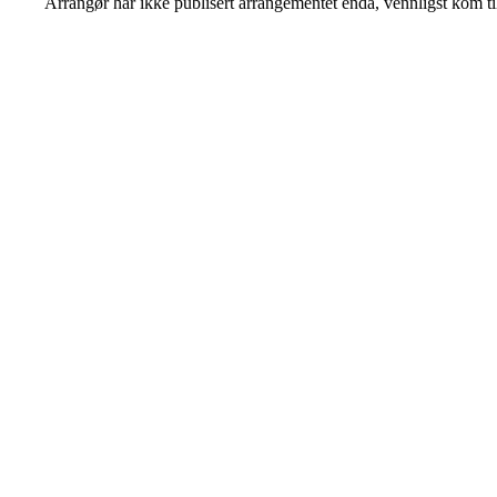
Arrangør har ikke publisert arrangementet enda, vennligst kom ti