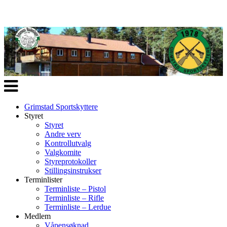
Veksle
navigasjon
Grimstad Sportskyttere
Styret
Styret
Andre verv
Kontrollutvalg
Valgkomite
Styreprotokoller
Stillingsinstrukser
Terminlister
Terminliste – Pistol
Terminliste – Rifle
Terminliste – Lerdue
Medlem
Våpensøknad