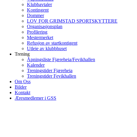
Klubbavtaler
Kontingent
Dommer
LOV FOR GRIMSTAD SPORTSKYTTERE
Organisasjonsplan
Profilering
Mestermerket
Refusjon av startkontigent
Utleie av klubbhuset
Trening
Åpningsliste Fjæreheia/Fevikhallen
Kalender
Treningstider Fjæreheia
Treningstider Fevikhallen
Om Oss
Bilder
Kontakt
Æresmedlemer i GSS