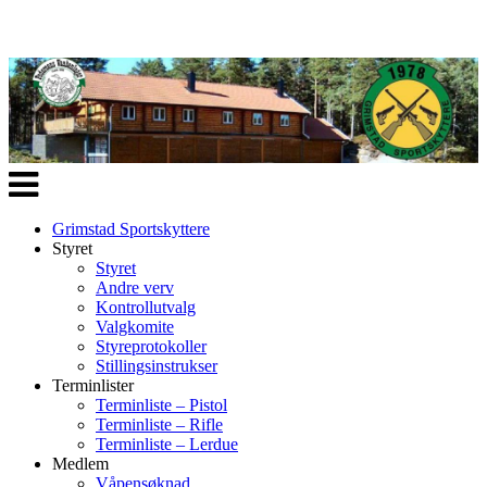
Veksle
navigasjon
Grimstad Sportskyttere
Styret
Styret
Andre verv
Kontrollutvalg
Valgkomite
Styreprotokoller
Stillingsinstrukser
Terminlister
Terminliste – Pistol
Terminliste – Rifle
Terminliste – Lerdue
Medlem
Våpensøknad