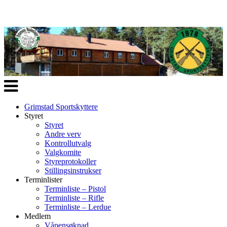
Veksle
navigasjon
Grimstad Sportskyttere
Styret
Styret
Andre verv
Kontrollutvalg
Valgkomite
Styreprotokoller
Stillingsinstrukser
Terminlister
Terminliste – Pistol
Terminliste – Rifle
Terminliste – Lerdue
Medlem
Våpensøknad