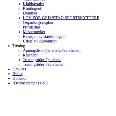
Klubbavtaler
Kontingent
Dommer
LOV FOR GRIMSTAD SPORTSKYTTERE
Organisasjonsplan
Profilering
Mestermerket
Refusjon av startkontigent
Utleie av klubbhuset
Trening
Åpningsliste Fjæreheia/Fevikhallen
Kalender
Treningstider Fjæreheia
Treningstider Fevikhallen
Om Oss
Bilder
Kontakt
Æresmedlemer i GSS