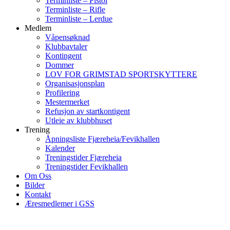
Terminliste – Pistol
Terminliste – Rifle
Terminliste – Lerdue
Medlem
Våpensøknad
Klubbavtaler
Kontingent
Dommer
LOV FOR GRIMSTAD SPORTSKYTTERE
Organisasjonsplan
Profilering
Mestermerket
Refusjon av startkontigent
Utleie av klubbhuset
Trening
Åpningsliste Fjæreheia/Fevikhallen
Kalender
Treningstider Fjæreheia
Treningstider Fevikhallen
Om Oss
Bilder
Kontakt
Æresmedlemer i GSS