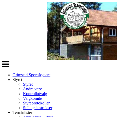
Veksle
navigasjon
Grimstad Sportskyttere
Styret
Styret
Andre verv
Kontrollutvalg
Valgkomite
Styreprotokoller
Stillingsinstrukser
Terminlister