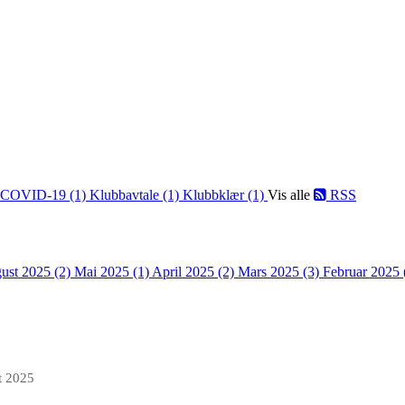
COVID-19 (1)
Klubbavtale (1)
Klubbklær (1)
Vis alle
RSS
ust 2025 (2)
Mai 2025 (1)
April 2025 (2)
Mars 2025 (3)
Februar 2025 
t 2025