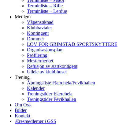
Terminliste – Pistol
Terminliste – Rifle
Terminliste – Lerdue
Medlem
Våpensøknad
Klubbavtaler
Kontingent
Dommer
LOV FOR GRIMSTAD SPORTSKYTTERE
Organisasjonsplan
Profilering
Mestermerket
Refusjon av startkontigent
Utleie av klubbhuset
Trening
Åpningsliste Fjæreheia/Fevikhallen
Kalender
Treningstider Fjæreheia
Treningstider Fevikhallen
Om Oss
Bilder
Kontakt
Æresmedlemer i GSS