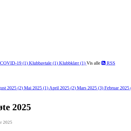
COVID-19 (1)
Klubbavtale (1)
Klubbklær (1)
Vis alle
RSS
ust 2025 (2)
Mai 2025 (1)
April 2025 (2)
Mars 2025 (3)
Februar 2025 
øte 2025
ar 2025