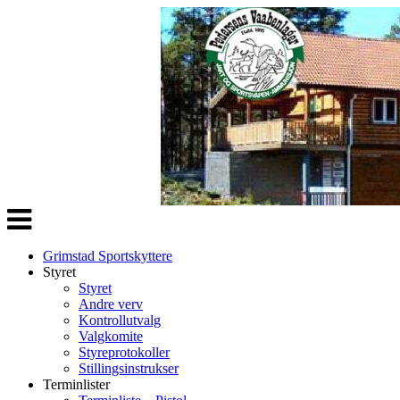
Veksle
navigasjon
Grimstad Sportskyttere
Styret
Styret
Andre verv
Kontrollutvalg
Valgkomite
Styreprotokoller
Stillingsinstrukser
Terminlister