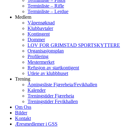
Terminliste – Pistol
Terminliste – Rifle
Terminliste – Lerdue
Medlem
Våpensøknad
Klubbavtaler
Kontingent
Dommer
LOV FOR GRIMSTAD SPORTSKYTTERE
Organisasjonsplan
Profilering
Mestermerket
Refusjon av startkontigent
Utleie av klubbhuset
Trening
Åpningsliste Fjæreheia/Fevikhallen
Kalender
Treningstider Fjæreheia
Treningstider Fevikhallen
Om Oss
Bilder
Kontakt
Æresmedlemer i GSS