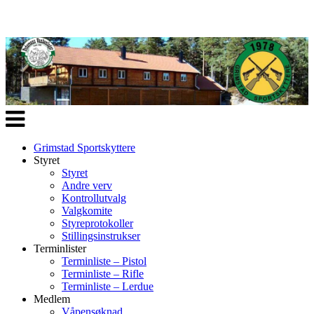
Veksle
navigasjon
Grimstad Sportskyttere
Styret
Styret
Andre verv
Kontrollutvalg
Valgkomite
Styreprotokoller
Stillingsinstrukser
Terminlister
Terminliste – Pistol
Terminliste – Rifle
Terminliste – Lerdue
Medlem
Våpensøknad