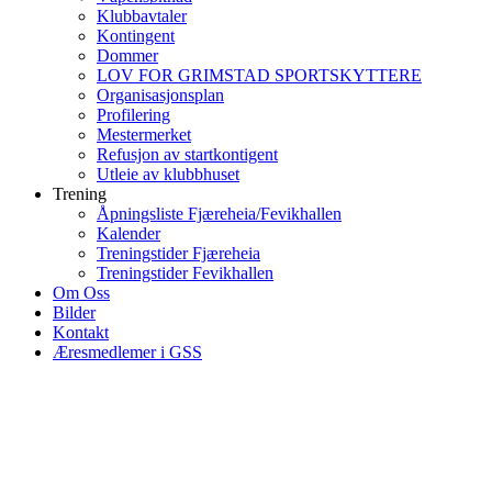
Klubbavtaler
Kontingent
Dommer
LOV FOR GRIMSTAD SPORTSKYTTERE
Organisasjonsplan
Profilering
Mestermerket
Refusjon av startkontigent
Utleie av klubbhuset
Trening
Åpningsliste Fjæreheia/Fevikhallen
Kalender
Treningstider Fjæreheia
Treningstider Fevikhallen
Om Oss
Bilder
Kontakt
Æresmedlemer i GSS