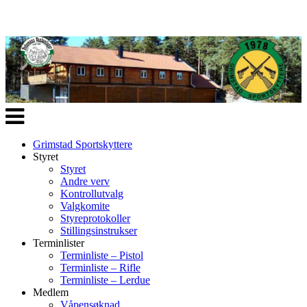
Veksle
navigasjon
Grimstad Sportskyttere
Styret
Styret
Andre verv
Kontrollutvalg
Valgkomite
Styreprotokoller
Stillingsinstrukser
Terminlister
Terminliste – Pistol
Terminliste – Rifle
Terminliste – Lerdue
Medlem
Våpensøknad