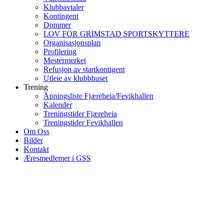
Klubbavtaler
Kontingent
Dommer
LOV FOR GRIMSTAD SPORTSKYTTERE
Organisasjonsplan
Profilering
Mestermerket
Refusjon av startkontigent
Utleie av klubbhuset
Trening
Åpningsliste Fjæreheia/Fevikhallen
Kalender
Treningstider Fjæreheia
Treningstider Fevikhallen
Om Oss
Bilder
Kontakt
Æresmedlemer i GSS