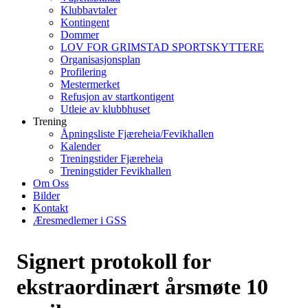
Klubbavtaler
Kontingent
Dommer
LOV FOR GRIMSTAD SPORTSKYTTERE
Organisasjonsplan
Profilering
Mestermerket
Refusjon av startkontigent
Utleie av klubbhuset
Trening
Åpningsliste Fjæreheia/Fevikhallen
Kalender
Treningstider Fjæreheia
Treningstider Fevikhallen
Om Oss
Bilder
Kontakt
Æresmedlemer i GSS
Signert protokoll for
ekstraordinært årsmøte 10