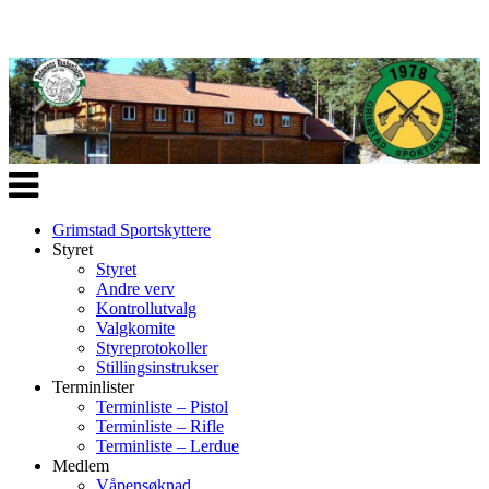
Veksle
navigasjon
Grimstad Sportskyttere
Styret
Styret
Andre verv
Kontrollutvalg
Valgkomite
Styreprotokoller
Stillingsinstrukser
Terminlister
Terminliste – Pistol
Terminliste – Rifle
Terminliste – Lerdue
Medlem
Våpensøknad