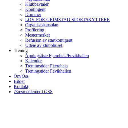
Klubbavtaler
Kontingent
Dommer
LOV FOR GRIMSTAD SPORTSKYTTERE
Organisasjonsplan
Profilering
Mestermerket
Refusjon av startkontigent
Utleie av klubbhuset
Trening
Åpningsliste Fjæreheia/Fevikhallen
Kalender
Treningstider Fjæreheia
Treningstider Fevikhallen
Om Oss
Bilder
Kontakt
Æresmedlemer i GSS