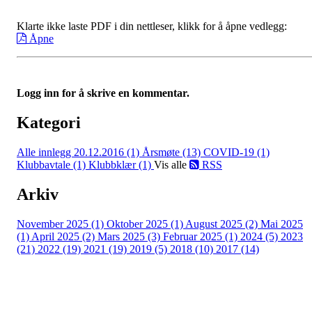
Klarte ikke laste PDF i din nettleser, klikk for å åpne vedlegg:
Åpne
Logg inn for å skrive en kommentar.
Kategori
Alle innlegg
20.12.2016 (1)
Årsmøte (13)
COVID-19 (1)
Klubbavtale (1)
Klubbklær (1)
Vis alle
RSS
Arkiv
November 2025 (1)
Oktober 2025 (1)
August 2025 (2)
Mai 2025
(1)
April 2025 (2)
Mars 2025 (3)
Februar 2025 (1)
2024 (5)
2023
(21)
2022 (19)
2021 (19)
2019 (5)
2018 (10)
2017 (14)