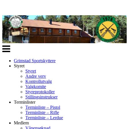
Veksle
navigasjon
Grimstad Sportskyttere
Styret
Styret
Andre verv
Kontrollutvalg
Valgkomite
Styreprotokoller
Stillingsinstrukser
Terminlister
Terminliste – Pistol
Terminliste – Rifle
Terminliste – Lerdue
Medlem
Våpensøknad