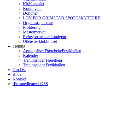
Klubbavtaler
Kontingent
Dommer
LOV FOR GRIMSTAD SPORTSKYTTERE
Organisasjonsplan
Profilering
Mestermerket
Refusjon av startkontigent
Utleie av klubbhuset
Trening
Åpningsliste Fjæreheia/Fevikhallen
Kalender
Treningstider Fjæreheia
Treningstider Fevikhallen
Om Oss
Bilder
Kontakt
Æresmedlemer i GSS