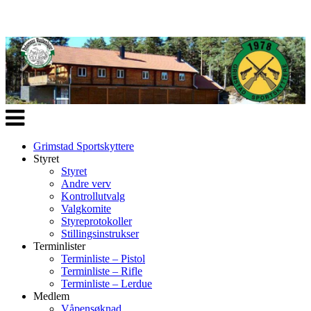
Veksle
navigasjon
Grimstad Sportskyttere
Styret
Styret
Andre verv
Kontrollutvalg
Valgkomite
Styreprotokoller
Stillingsinstrukser
Terminlister
Terminliste – Pistol
Terminliste – Rifle
Terminliste – Lerdue
Medlem
Våpensøknad