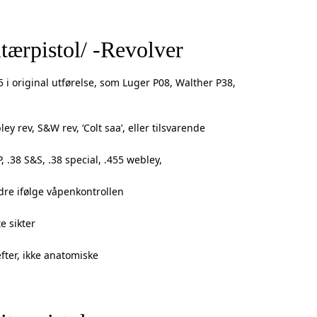
tærpistol/ -Revolver
5 i original utførelse, som Luger P08, Walther P38,
ey rev, S&W rev, ‘Colt saa’, eller tilsvarende
 .38 S&S, .38 special, .455 webley,
ndre ifølge våpenkontrollen
e sikter
efter, ikke anatomiske