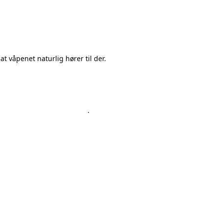
 våpenet naturlig hører til der.
 ved påmelding .