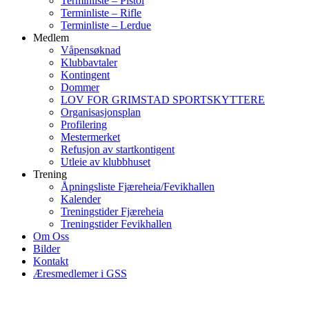
Terminliste – Pistol
Terminliste – Rifle
Terminliste – Lerdue
Medlem
Våpensøknad
Klubbavtaler
Kontingent
Dommer
LOV FOR GRIMSTAD SPORTSKYTTERE
Organisasjonsplan
Profilering
Mestermerket
Refusjon av startkontigent
Utleie av klubbhuset
Trening
Åpningsliste Fjæreheia/Fevikhallen
Kalender
Treningstider Fjæreheia
Treningstider Fevikhallen
Om Oss
Bilder
Kontakt
Æresmedlemer i GSS