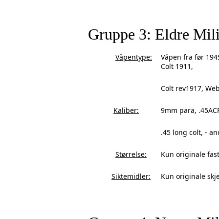
Gruppe 3: Eldre Mili
Våpentype:
Våpen fra før 194
Colt 1911,
Colt rev1917, Webl
Kaliber:
9mm para, .45ACP,
.45 long colt, - a
Størrelse:
Kun originale fast
Siktemidler:
Kun originale skj