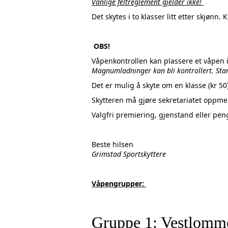
Vanlige feltreglement gjelder ikke!
Det skytes i to klasser litt etter skjønn.
OBS!
Våpenkontrollen kan plassere et våpen i
Magnumladninger kan bli kontrollert. St
Det er mulig å skyte om en klasse (kr 50)
Skytteren må gjøre sekretariatet oppm
Valgfri premiering, gj
Beste hilsen
Grimstad Sportskyttere
Våpengrupper:
Gruppe 1: Vestlomme