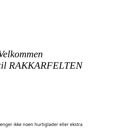
Velkommen
til
RAKKARFELTEN
ste påmelding kl. 1400
enger ikke noen hurtiglader eller ekstra