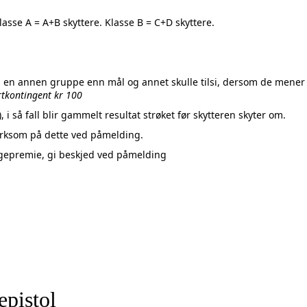
 Klasse A = A+B skyttere. Klasse B = C+D skyttere.
 en annen gruppe enn mål og annet skulle tilsi, dersom de mener at
artkontingent kr 100
, i så fall blir gammelt resultat strøket før skytteren skyter om.
erksom på dette ved påmelding.
enstand eller pengepremie, gi beskjed
pistol