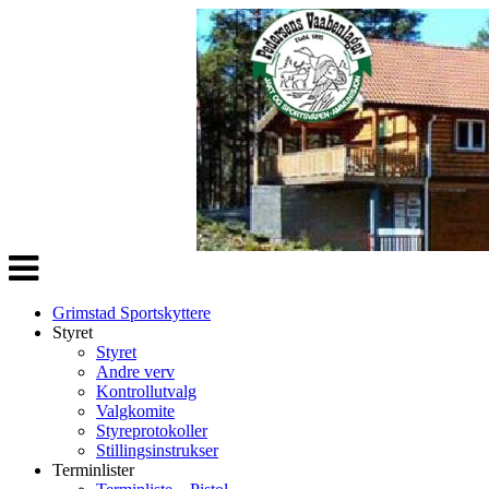
Veksle
navigasjon
Grimstad Sportskyttere
Styret
Styret
Andre verv
Kontrollutvalg
Valgkomite
Styreprotokoller
Stillingsinstrukser
Terminlister