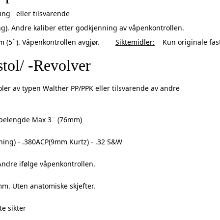
eller tilsvarende
 Andre kaliber etter godkjenning av våpenkontrollen.
5¨). Våpenkontrollen avgjør.
Siktemidler:
Kun originale faste
tol/ -Revolver
toler av typen Walther PP/PPK eller tilsvarende av andre
ipelengde Max 3¨ (76mm)
ning) - .380ACP(9mm Kurtz) - .32 S&W
 Andre ifølge våpenkontrollen.
. Uten anatomiske skjefter.
te sikter