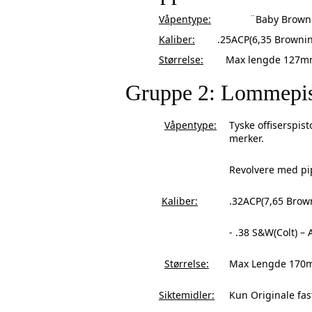
Våpentype:
¨Baby Browning¨ 
Kaliber:
.25ACP(6,35 Browning).
Størrelse:
Max lengde 127mm (
Gruppe 2: Lommepis
Våpentype:
Tyske offiserspis
merker.
Revolvere med p
Kaliber:
.32ACP(7,65 Brow
- .38 S&W(Colt) –
Størrelse:
Max Lengde 170mm
Siktemidler:
Kun Originale fas