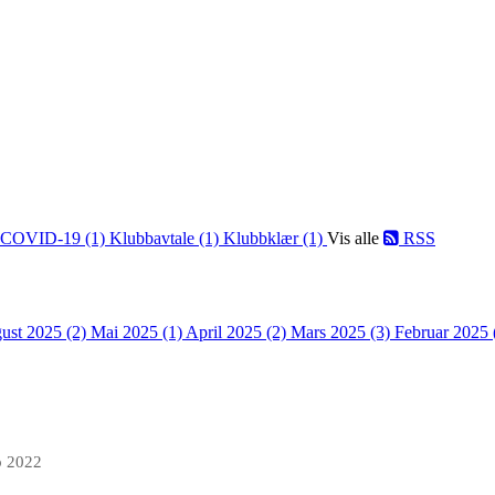
COVID-19 (1)
Klubbavtale (1)
Klubbklær (1)
Vis alle
RSS
ust 2025 (2)
Mai 2025 (1)
April 2025 (2)
Mars 2025 (3)
Februar 2025 
b 2022