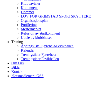
Klubbavtaler
Kontingent
Dommer
LOV FOR GRIMSTAD SPORTSKYTTERE
Organisasjonsplan
Profilering
Mestermerket
Refusjon av startkontigent
Utleie av klubbhuset
Trening
Åpningsliste Fjæreheia/Fevikhallen
Kalender
Treningstider Fjæreheia
Treningstider Fevikhallen
Om Oss
Bilder
Kontakt
Æresmedlemer i GSS