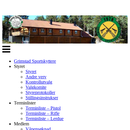
Veksle
navigasjon
Grimstad Sportskyttere
Styret
Styret
Andre verv
Kontrollutvalg
Valgkomite
Styreprotokoller
Stillingsinstrukser
Terminlister
Terminliste – Pistol
Terminliste – Rifle
Terminliste – Lerdue
Medlem
Våpensøknad