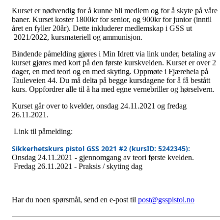
Kurset er nødvendig for å kunne bli medlem og for å skyte på våre
baner. Kurset koster 1800kr for senior, og 900kr for junior (inntil
året en fyller 20år). Dette inkluderer medlemskap i GSS ut
2021/2022, kursmateriell og ammunisjon.
Bindende påmelding gjøres i Min Idrett via link under, betaling av
kurset gjøres med kort på den første kurskvelden. Kurset er over 2
dager, en med teori og en med skyting. Oppmøte i Fjæreheia på
Tauleveien 44. Du må delta på begge kursdagene for å få bestått
kurs. Oppfordrer alle til å ha med egne vernebriller og hørselvern.
Kurset går over to kvelder, onsdag 24.11.2021 og fredag
26.11.2021.
Link til påmelding:
Sikkerhetskurs pistol GSS 2021 #2 (kursID: 5242345):
Onsdag 24.11.2021 - gjennomgang av teori første kvelden.
Fredag 26.11.2021 - Praksis / skyting dag
Har du noen spørsmål, send en e-post til
post@gsspistol.no