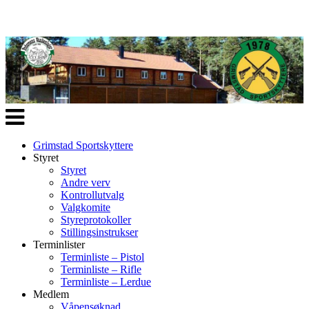
Veksle
navigasjon
Grimstad Sportskyttere
Styret
Styret
Andre verv
Kontrollutvalg
Valgkomite
Styreprotokoller
Stillingsinstrukser
Terminlister
Terminliste – Pistol
Terminliste – Rifle
Terminliste – Lerdue
Medlem
Våpensøknad