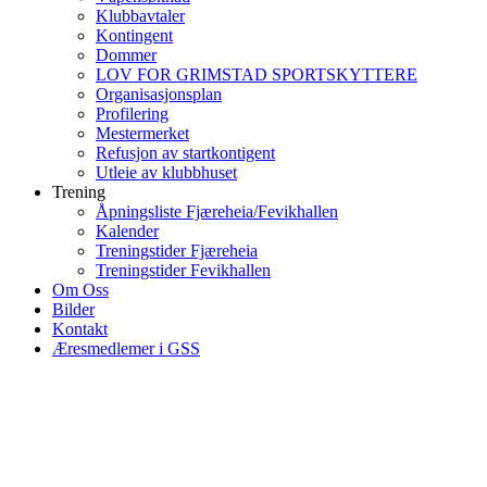
Klubbavtaler
Kontingent
Dommer
LOV FOR GRIMSTAD SPORTSKYTTERE
Organisasjonsplan
Profilering
Mestermerket
Refusjon av startkontigent
Utleie av klubbhuset
Trening
Åpningsliste Fjæreheia/Fevikhallen
Kalender
Treningstider Fjæreheia
Treningstider Fevikhallen
Om Oss
Bilder
Kontakt
Æresmedlemer i GSS