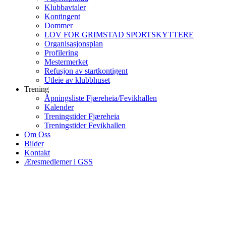
Klubbavtaler
Kontingent
Dommer
LOV FOR GRIMSTAD SPORTSKYTTERE
Organisasjonsplan
Profilering
Mestermerket
Refusjon av startkontigent
Utleie av klubbhuset
Trening
Åpningsliste Fjæreheia/Fevikhallen
Kalender
Treningstider Fjæreheia
Treningstider Fevikhallen
Om Oss
Bilder
Kontakt
Æresmedlemer i GSS