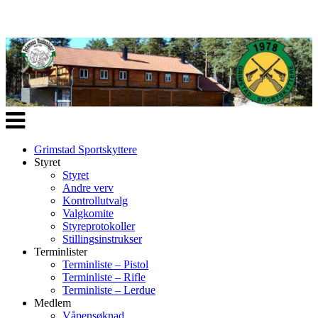
Veksle
navigasjon
Grimstad Sportskyttere
Styret
Styret
Andre verv
Kontrollutvalg
Valgkomite
Styreprotokoller
Stillingsinstrukser
Terminlister
Terminliste – Pistol
Terminliste – Rifle
Terminliste – Lerdue
Medlem
Våpensøknad