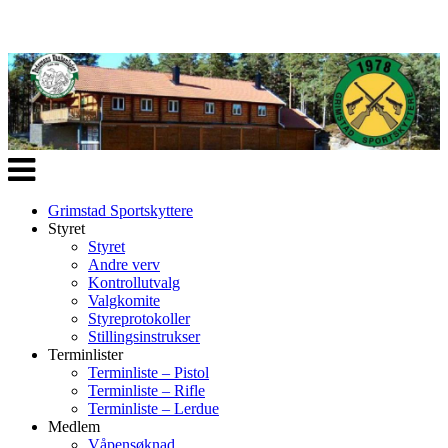
Veksle
navigasjon
Grimstad Sportskyttere
Styret
Styret
Andre verv
Kontrollutvalg
Valgkomite
Styreprotokoller
Stillingsinstrukser
Terminlister
Terminliste – Pistol
Terminliste – Rifle
Terminliste – Lerdue
Medlem
Våpensøknad