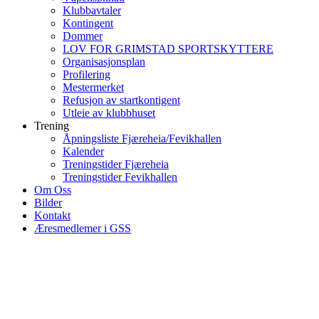
Klubbavtaler
Kontingent
Dommer
LOV FOR GRIMSTAD SPORTSKYTTERE
Organisasjonsplan
Profilering
Mestermerket
Refusjon av startkontigent
Utleie av klubbhuset
Trening
Åpningsliste Fjæreheia/Fevikhallen
Kalender
Treningstider Fjæreheia
Treningstider Fevikhallen
Om Oss
Bilder
Kontakt
Æresmedlemer i GSS