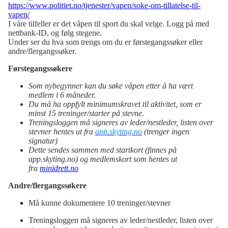
https://www.politiet.no/tjenester/vapen/soke-om-tillatelse-til-
vapen/
I våre tilfeller er det våpen til sport du skal velge. Logg på med
nettbank-ID, og følg stegene.
Under ser du hva som trengs om du er førstegangssøker eller
andre/flergangssøker.
Førstegangssøkere
Som nybegynner kan du søke våpen etter å ha vært
medlem i 6 måneder.
Du må ha oppfylt minimumskravet til aktivitet, som er
minst 15 treninger/starter på stevne.
Treningsloggen må signeres av leder/nestleder, listen over
stevner hentes ut fra
app.skyting.no
(trenger ingen
signatur)
Dette sendes sammen med startkort (finnes på
app.skyting.no) og medlemskort som hentes ut
fra
minidrett.no
Andre/flergangssøkere
Må kunne dokumentere 10 treninger/stevner
Treningsloggen må signeres av leder/nestleder, listen over