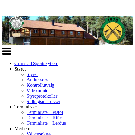
Veksle
navigasjon
Grimstad Sportskyttere
Styret
Styret
Andre verv
Kontrollutvalg
Valgkomite
Styreprotokoller
Stillingsinstrukser
Terminlister
Terminliste – Pistol
Terminliste – Rifle
Terminliste – Lerdue
Medlem
Våpensøknad