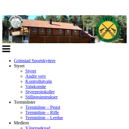
Veksle
navigasjon
Grimstad Sportskyttere
Styret
Styret
Andre verv
Kontrollutvalg
Valgkomite
Styreprotokoller
Stillingsinstrukser
Terminlister
Terminliste – Pistol
Terminliste – Rifle
Terminliste – Lerdue
Medlem
Våpensøknad