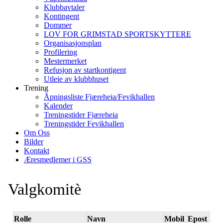
Klubbavtaler
Kontingent
Dommer
LOV FOR GRIMSTAD SPORTSKYTTERE
Organisasjonsplan
Profilering
Mestermerket
Refusjon av startkontigent
Utleie av klubbhuset
Trening
Åpningsliste Fjæreheia/Fevikhallen
Kalender
Treningstider Fjæreheia
Treningstider Fevikhallen
Om Oss
Bilder
Kontakt
Æresmedlemer i GSS
Valgkomitè
Rolle
Navn
Mobil
Epost