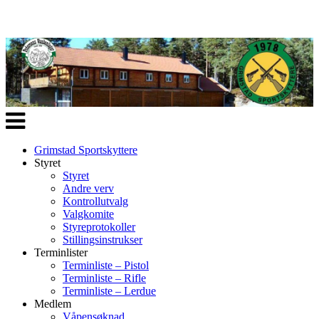
Veksle
navigasjon
Grimstad Sportskyttere
Styret
Styret
Andre verv
Kontrollutvalg
Valgkomite
Styreprotokoller
Stillingsinstrukser
Terminlister
Terminliste – Pistol
Terminliste – Rifle
Terminliste – Lerdue
Medlem
Våpensøknad