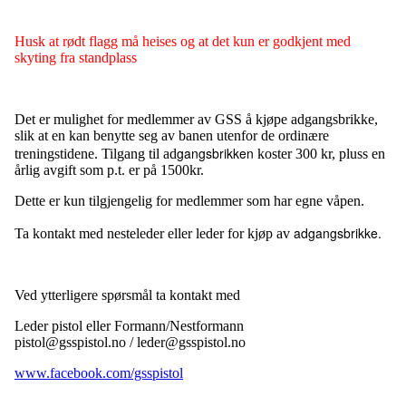
Husk at rødt flagg må heises og at det kun er godkjent med
skyting fra standplass
Det er mulighet for medlemmer av GSS å kjøpe adgangsbrikke,
slik at en kan benytte seg av banen utenfor de ordinære
gangsbrikken
treningstidene. Tilgang til ad
koster 300 kr, pluss en
årlig avgift som p.t. er på 1500kr.
Dette er kun tilgjengelig for medlemmer som har egne våpen.
adgangsbrikke.
Ta kontakt med nesteleder eller leder for kjøp av
Ved ytterligere spørsmål ta kontakt med
Leder pistol eller Formann/Nestformann
pistol@gsspistol.no / leder@gsspistol.no
www.facebook.com/gsspistol