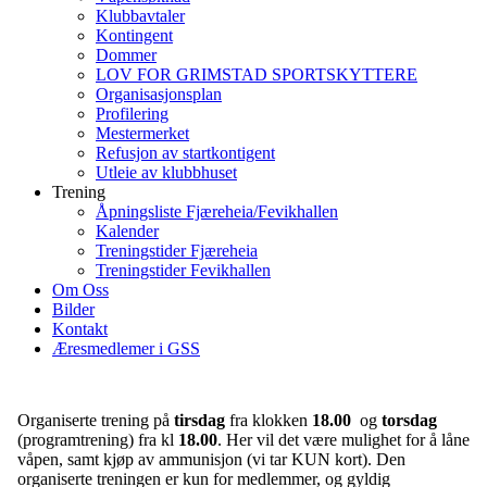
Klubbavtaler
Kontingent
Dommer
LOV FOR GRIMSTAD SPORTSKYTTERE
Organisasjonsplan
Profilering
Mestermerket
Refusjon av startkontigent
Utleie av klubbhuset
Trening
Åpningsliste Fjæreheia/Fevikhallen
Kalender
Treningstider Fjæreheia
Treningstider Fevikhallen
Om Oss
Bilder
Kontakt
Æresmedlemer i GSS
Organiserte trening på
tirsdag
fra klokken
18.00
og
torsdag
(programtrening) fra kl
18.00
. Her vil det være mulighet for å låne
våpen, samt kjøp av ammunisjon (vi tar KUN kort). Den
organiserte treningen er kun for medlemmer, og gyldig