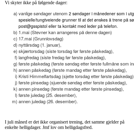
Vi skyter ikke på følgende dager:
a)
vanlige søndager utenom
2 søndager i månedener som i utga
spesielle/tungtveiende grunner til at det ønskes å trene på s
post@gsspistol eller ta kontakt med leder på telefon.
b)
1.mai (Stevner kan arrangeres på denne dagen)
c)
17.mai (Grunnlovsdag)
d)
nyttårsdag (1. januar),
e)
skjærtorsdag (siste torsdag før første påskedag),
f)
langfredag (siste fredag før første påskedag),
g)
første påskedag (første søndag etter første fullmåne som innt
h)
annen påskedag (første mandag etter første påskedag),
i)
Kristi Himmelfartsdag (sjette torsdag etter første påskedag)
j)
første pinsedag (sjuende søndag etter første påskedag),
k)
annen pinsedag (første mandag etter første pinsedag),
l)
første juledag (25. desember),
m)
annen juledag (26. desember).
I juli måned er det ikke organisert trening, det samme gjelder på
enkelte helligdager. Jmf lov om helligdagsfred.