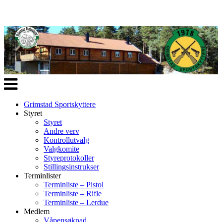
Veksle
navigasjon
Grimstad Sportskyttere
Styret
Styret
Andre verv
Kontrollutvalg
Valgkomite
Styreprotokoller
Stillingsinstrukser
Terminlister
Terminliste – Pistol
Terminliste – Rifle
Terminliste – Lerdue
Medlem
Våpensøknad