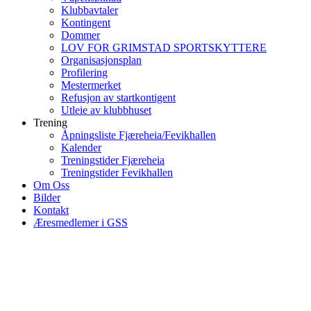
Klubbavtaler
Kontingent
Dommer
LOV FOR GRIMSTAD SPORTSKYTTERE
Organisasjonsplan
Profilering
Mestermerket
Refusjon av startkontigent
Utleie av klubbhuset
Trening
Åpningsliste Fjæreheia/Fevikhallen
Kalender
Treningstider Fjæreheia
Treningstider Fevikhallen
Om Oss
Bilder
Kontakt
Æresmedlemer i GSS