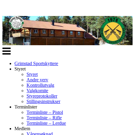
Veksle
navigasjon
Grimstad Sportskyttere
Styret
Styret
Andre verv
Kontrollutvalg
Valgkomite
Styreprotokoller
Stillingsinstrukser
Terminlister
Terminliste – Pistol
Terminliste – Rifle
Terminliste – Lerdue
Medlem
Våpensøknad