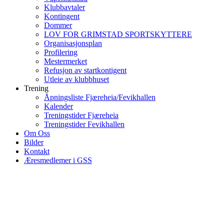
Klubbavtaler
Kontingent
Dommer
LOV FOR GRIMSTAD SPORTSKYTTERE
Organisasjonsplan
Profilering
Mestermerket
Refusjon av startkontigent
Utleie av klubbhuset
Trening
Åpningsliste Fjæreheia/Fevikhallen
Kalender
Treningstider Fjæreheia
Treningstider Fevikhallen
Om Oss
Bilder
Kontakt
Æresmedlemer i GSS