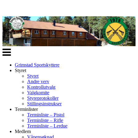
Veksle
navigasjon
Grimstad Sportskyttere
Styret
Styret
Andre verv
Kontrollutvalg
Valgkomite
Styreprotokoller
Stillingsinstrukser
Terminlister
Terminliste – Pistol
Terminliste – Rifle
Terminliste – Lerdue
Medlem
Våpensøknad