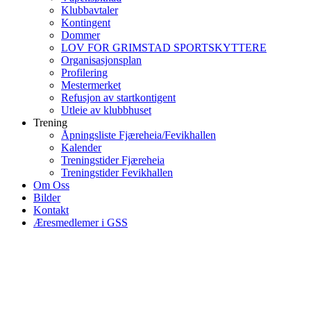
Klubbavtaler
Kontingent
Dommer
LOV FOR GRIMSTAD SPORTSKYTTERE
Organisasjonsplan
Profilering
Mestermerket
Refusjon av startkontigent
Utleie av klubbhuset
Trening
Åpningsliste Fjæreheia/Fevikhallen
Kalender
Treningstider Fjæreheia
Treningstider Fevikhallen
Om Oss
Bilder
Kontakt
Æresmedlemer i GSS